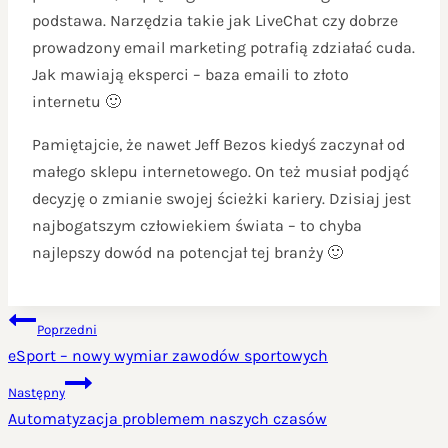
podstawa. Narzędzia takie jak LiveChat czy dobrze
prowadzony email marketing potrafią zdziałać cuda.
Jak mawiają eksperci – baza emaili to złoto
internetu 🙂
Pamiętajcie, że nawet Jeff Bezos kiedyś zaczynał od
małego sklepu internetowego. On też musiał podjąć
decyzję o zmianie swojej ścieżki kariery. Dzisiaj jest
najbogatszym człowiekiem świata – to chyba
najlepszy dowód na potencjał tej branży 🙂
NAWIGACJA
Poprzedni
WPISU
eSport – nowy wymiar zawodów sportowych
Następny
Automatyzacja problemem naszych czasów