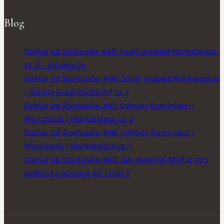
Blog
Doktor od startupów #49: SaaS-enabled Marketplace
cz. 2 – Egzekucja
Doktor od Startupów #48: SaaS-enabled Marketplace
– Święty Graal Platform? cz. 1
Doktor od Startupów #47: Cyfrowy Kominiarz –
MicroSaaS i Marketplace cz. 2
Doktor od Startupów #46: Cyfrowy Kominiarz –
MicroSaaS i Marketplace cz. 1
Doktor od Startupów #45: Jak stworzyć MVP w trzy
godziny z pomocą AI? część 1