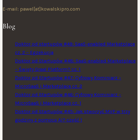
E-mail: pawel[at]kowalskipro.com
Blog
Doktor od startupów #49: SaaS-enabled Marketplace
cz. 2 – Egzekucja
Doktor od Startupów #48: SaaS-enabled Marketplace
– Święty Graal Platform? cz. 1
Doktor od Startupów #47: Cyfrowy Kominiarz –
MicroSaaS i Marketplace cz. 2
Doktor od Startupów #46: Cyfrowy Kominiarz –
MicroSaaS i Marketplace cz. 1
Doktor od Startupów #45: Jak stworzyć MVP w trzy
godziny z pomocą AI? część 1