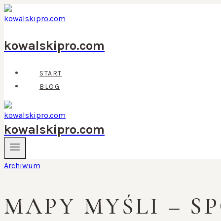
Przejdź
do
treści
kowalskipro.com
START
BLOG
kowalskipro.com
Archiwum
MAPY MYŚLI – S