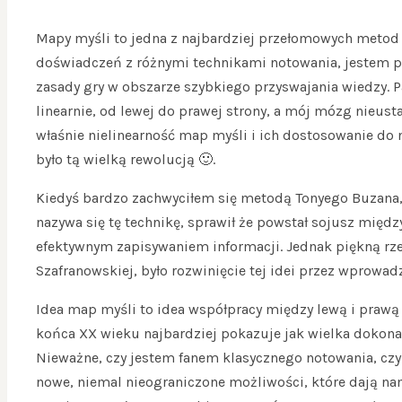
Mapy myśli to jedna z najbardziej przełomowych metod n
doświadczeń z różnymi technikami notowania, jestem pr
zasady gry w obszarze szybkiego przyswajania wiedzy. 
linearnie, od lewej do prawej strony, a mój mózg nieus
właśnie nielinearność map myśli i ich dostosowanie do
było tą wielką rewolucją 🙂.
Kiedyś bardzo zachwyciłem się metodą Tonyego Buzana,
nazywa się tę technikę, sprawił że powstał sojusz mię
efektywnym zapisywaniem informacji. Jednak piękną rze
Szafranowskiej, było rozwinięcie tej idei przez wprowad
Idea map myśli to idea współpracy między lewą i praw
końca XX wieku najbardziej pokazuje jak wielka dokona
Nieważne, czy jestem fanem klasycznego notowania, czy 
nowe, niemal nieograniczone możliwości, które dają na