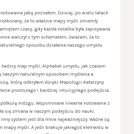
otowania jaką poznałem. Dzisiaj, po wielu latach
zekonany, że to właśnie mapy myśli zmieniły
Pamiętam czasy, gdy każda notatka była zapisywana
tannie walczył z tym schematem. Uważam, że to
 naturalnego sposobu działania naszego umysłu
 twórcy map myśli. Alphabet umysłu, jak czasem
dzy naszym naturalnym sposobem myślenia a
czą, którą odkryłem dzięki Mapologii Katarzyny
zenie prostszego i bardziej intuicyjnego podejścia.
ą półkulą mózgu. Wspomniane linearne notowanie z
ła się zmiana w naszym podejściu do nauki.
inny system jest dla mnie najważniejszy. Ważne są
m mapy myśli. A jeśli brakuje jakiegoś elementu w