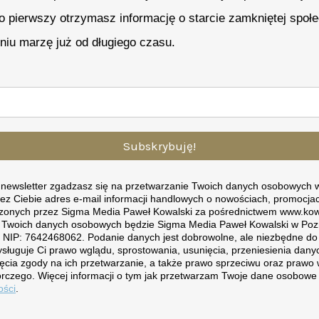
ko pierwszy otrzymasz informację o starcie zamkniętej społe
eniu marzę już od długiego czasu.
Subskrybuję!
a newsletter zgadzasz się na przetwarzanie Twoich danych osobowych w
ez Ciebie adres e-mail informacji handlowych o nowościach, promocjac
zonych przez Sigma Media Paweł Kowalski za pośrednictwem www.kow
 Twoich danych osobowych będzie Sigma Media Paweł Kowalski w Pozn
, NIP: 7642468062. Podanie danych jest dobrowolne, ale niezbędne d
ysługuje Ci prawo wglądu, sprostowania, usunięcia, przeniesienia da
ęcia zgody na ich przetwarzanie, a także prawo sprzeciwu oraz prawo 
rczego. Więcej informacji o tym jak przetwarzam Twoje dane osobowe 
ości
.