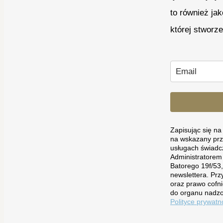
to również ja
której stworz
Zapisując się n
na wskazany prz
usługach świadc
Administratorem
Batorego 19f/53
newslettera. Prz
oraz prawo cofni
do organu nadzo
Polityce prywatn