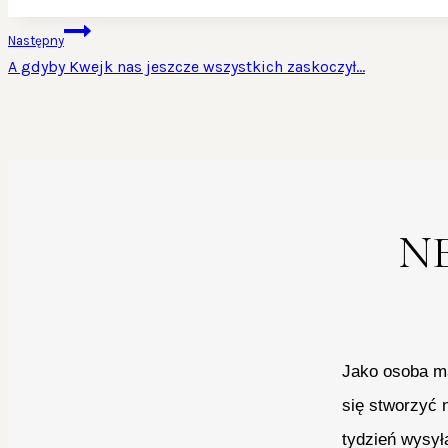
NAWIGACJA
Następny
WPISU
A gdyby Kwejk nas jeszcze wszystkich zaskoczył…
N
Jako osoba ma
się stworzyć 
tydzień wysył