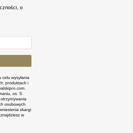
czności, o
 celu wysyłania
h, produktach i
alskipro.com.
aniu, os. S.
o otrzymywania
nych osobowych
wniesienia skargi
znajdziesz w