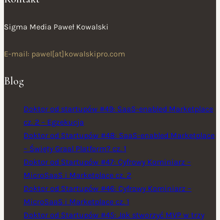
Sigma Media Paweł Kowalski
E-mail: pawel[at]kowalskipro.com
Blog
Doktor od startupów #49: SaaS-enabled Marketplace
cz. 2 – Egzekucja
Doktor od Startupów #48: SaaS-enabled Marketplace
– Święty Graal Platform? cz. 1
Doktor od Startupów #47: Cyfrowy Kominiarz –
MicroSaaS i Marketplace cz. 2
Doktor od Startupów #46: Cyfrowy Kominiarz –
MicroSaaS i Marketplace cz. 1
Doktor od Startupów #45: Jak stworzyć MVP w trzy