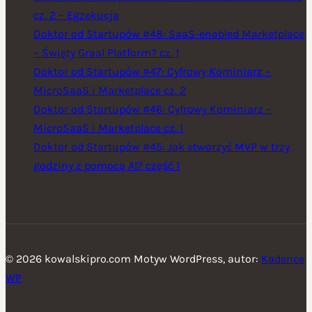
cz. 2 – Egzekucja
Doktor od Startupów #48: SaaS-enabled Marketplace
– Święty Graal Platform? cz. 1
Doktor od Startupów #47: Cyfrowy Kominiarz –
MicroSaaS i Marketplace cz. 2
Doktor od Startupów #46: Cyfrowy Kominiarz –
MicroSaaS i Marketplace cz. 1
Doktor od Startupów #45: Jak stworzyć MVP w trzy
godziny z pomocą AI? część 1
© 2026 kowalskipro.com Motyw WordPress, autor:
Kadence
WP