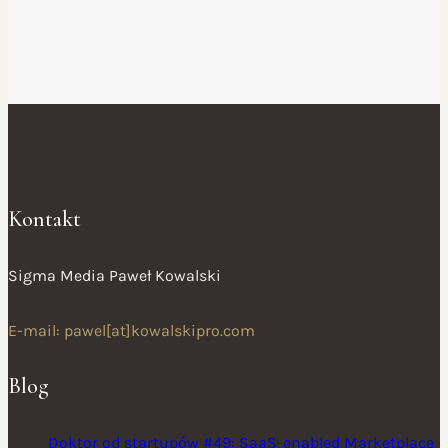
Kontakt
Sigma Media Paweł Kowalski
E-mail: pawel[at]kowalskipro.com
Blog
Doktor od startupów #49: SaaS-enabled Marketplace