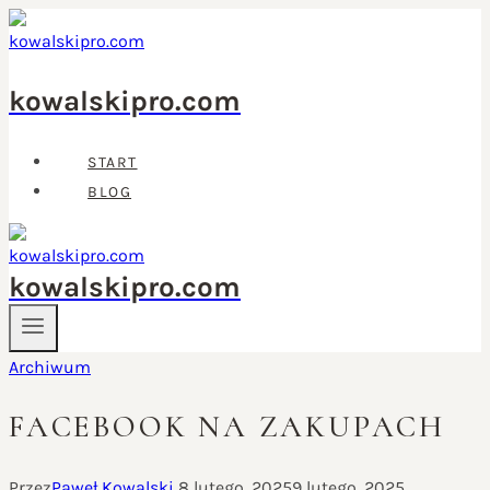
Przejdź
do
treści
kowalskipro.com
START
BLOG
kowalskipro.com
Archiwum
FACEBOOK NA ZAKUPACH
Przez
Paweł Kowalski
8 lutego, 2025
9 lutego, 2025