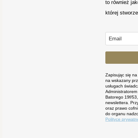
to również ja
której stworz
Zapisując się n
na wskazany prz
usługach świadc
Administratorem
Batorego 19f/53
newslettera. Prz
oraz prawo cofni
do organu nadzo
Polityce prywatn