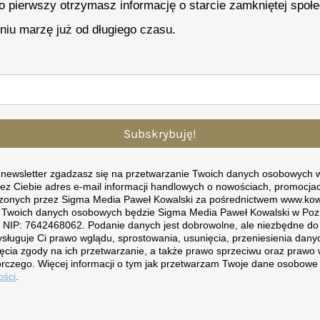
ko pierwszy otrzymasz informację o starcie zamkniętej społe
eniu marzę już od długiego czasu.
Subskrybuję!
a newsletter zgadzasz się na przetwarzanie Twoich danych osobowych w
ez Ciebie adres e-mail informacji handlowych o nowościach, promocjac
zonych przez Sigma Media Paweł Kowalski za pośrednictwem www.kow
 Twoich danych osobowych będzie Sigma Media Paweł Kowalski w Pozn
, NIP: 7642468062. Podanie danych jest dobrowolne, ale niezbędne d
ysługuje Ci prawo wglądu, sprostowania, usunięcia, przeniesienia da
ęcia zgody na ich przetwarzanie, a także prawo sprzeciwu oraz prawo 
rczego. Więcej informacji o tym jak przetwarzam Twoje dane osobowe 
ości
.