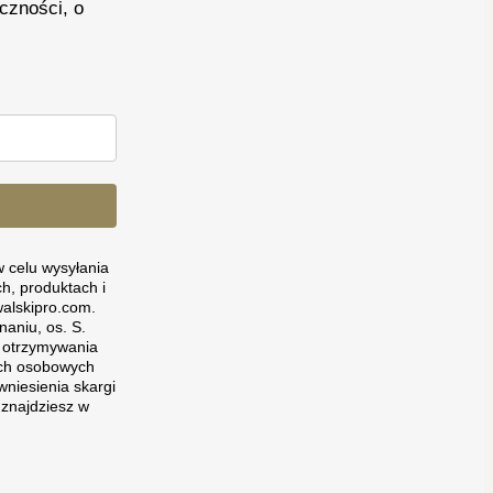
czności, o
 celu wysyłania
h, produktach i
alskipro.com.
aniu, os. S.
o otrzymywania
nych osobowych
wniesienia skargi
znajdziesz w