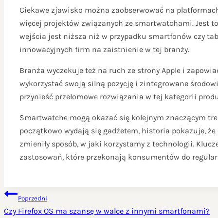
Ciekawe zjawisko można zaobserwować na platformach 
więcej projektów związanych ze smartwatchami. Jest t
wejścia jest niższa niż w przypadku smartfonów czy tab
innowacyjnych firm na zaistnienie w tej branży.
Branża wyczekuje też na ruch ze strony Apple i zapowi
wykorzystać swoją silną pozycję i zintegrowane środow
przynieść przełomowe rozwiązania w tej kategorii prod
Smartwatche mogą okazać się kolejnym znaczącym tren
początkowo wydają się gadżetem, historia pokazuje, że
zmieniły sposób, w jaki korzystamy z technologii. Kluc
zastosowań, które przekonają konsumentów do regularn
NAWIGACJA
Poprzedni
WPISU
Czy Firefox OS ma szansę w walce z innymi smartfonami?