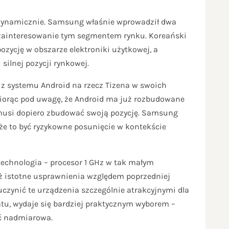
 dynamicznie. Samsung właśnie wprowadził dwa
e zainteresowanie tym segmentem rynku. Koreański
zycję w obszarze elektroniki użytkowej, a
ilnej pozycji rynkowej.
z systemu Android na rzecz Tizena w swoich
biorąc pod uwagę, że Android ma już rozbudowane
a musi dopiero zbudować swoją pozycję. Samsung
że to być ryzykowne posunięcie w kontekście
technologia – procesor 1 GHz w tak małym
ż istotne usprawnienia względem poprzedniej
czynić te urządzenia szczególnie atrakcyjnymi dla
atu, wydaje się bardziej praktycznym wyborem –
yć nadmiarowa.