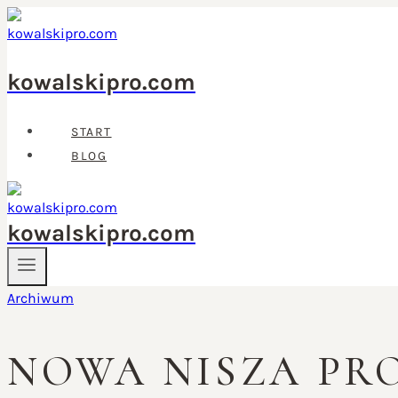
Przejdź
do
treści
kowalskipro.com
START
BLOG
kowalskipro.com
Archiwum
NOWA NISZA P