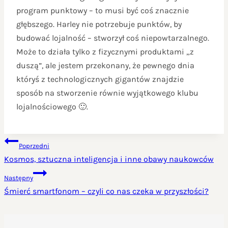
program punktowy – to musi być coś znacznie
głębszego. Harley nie potrzebuje punktów, by
budować lojalność – stworzył coś niepowtarzalnego.
Może to działa tylko z fizycznymi produktami „z
duszą”, ale jestem przekonany, że pewnego dnia
któryś z technologicznych gigantów znajdzie
sposób na stworzenie równie wyjątkowego klubu
lojalnościowego 🙂.
NAWIGACJA
Poprzedni
WPISU
Kosmos, sztuczna inteligencja i inne obawy naukowców
Następny
Śmierć smartfonom – czyli co nas czeka w przyszłości?