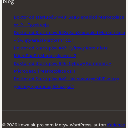
Blog
Doktor od startupów #49: SaaS-enabled Marketplace
cz. 2 – Egzekucja
Doktor od Startupów #48: SaaS-enabled Marketplace
– Święty Graal Platform? cz. 1
Doktor od Startupów #47: Cyfrowy Kominiarz –
MicroSaaS i Marketplace cz. 2
Doktor od Startupów #46: Cyfrowy Kominiarz –
MicroSaaS i Marketplace cz. 1
Doktor od Startupów #45: Jak stworzyć MVP w trzy
godziny z pomocą AI? część 1
© 2026 kowalskipro.com Motyw WordPress, autor:
Kadence