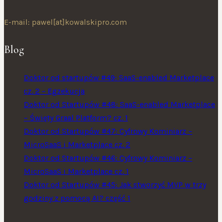
E-mail: pawel[at]kowalskipro.com
Blog
Doktor od startupów #49: SaaS-enabled Marketplace
cz. 2 – Egzekucja
Doktor od Startupów #48: SaaS-enabled Marketplace
– Święty Graal Platform? cz. 1
Doktor od Startupów #47: Cyfrowy Kominiarz –
MicroSaaS i Marketplace cz. 2
Doktor od Startupów #46: Cyfrowy Kominiarz –
MicroSaaS i Marketplace cz. 1
Doktor od Startupów #45: Jak stworzyć MVP w trzy
godziny z pomocą AI? część 1