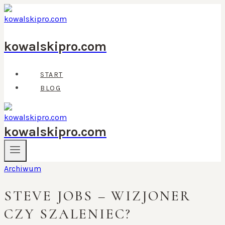
Przejdź
do
treści
kowalskipro.com
START
BLOG
kowalskipro.com
Archiwum
STEVE JOBS – WIZJONER
CZY SZALENIEC?