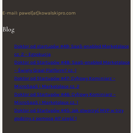
E-mail: pawel[at]kowalskipro.com
Blog
Doktor od startupów #49: SaaS-enabled Marketplace
cz. 2 – Egzekucja
Doktor od Startupów #48: SaaS-enabled Marketplace
– Święty Graal Platform? cz. 1
Doktor od Startupów #47: Cyfrowy Kominiarz –
MicroSaaS i Marketplace cz. 2
Doktor od Startupów #46: Cyfrowy Kominiarz –
MicroSaaS i Marketplace cz. 1
Doktor od Startupów #45: Jak stworzyć MVP w trzy
godziny z pomocą AI? część 1