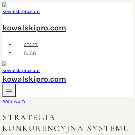
Przejdź
do
treści
kowalskipro.com
START
BLOG
kowalskipro.com
Archiwum
STRATEGIA
KONKURENCYJNA SYSTEMU