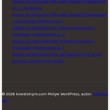
Doktor od startupów #49: SaaS-enabled Marketplace
cz. 2 – Egzekucja
Doktor od Startupów #48: SaaS-enabled Marketplace
– Święty Graal Platform? cz. 1
Doktor od Startupów #47: Cyfrowy Kominiarz –
MicroSaaS i Marketplace cz. 2
Doktor od Startupów #46: Cyfrowy Kominiarz –
MicroSaaS i Marketplace cz. 1
Doktor od Startupów #45: Jak stworzyć MVP w trzy
godziny z pomocą AI? część 1
© 2026 kowalskipro.com Motyw WordPress, autor:
Kadence
WP