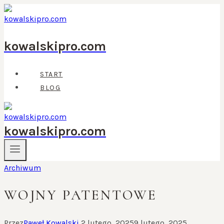
Przejdź
do
treści
kowalskipro.com
START
BLOG
kowalskipro.com
Archiwum
WOJNY PATENTOWE
Przez
Paweł Kowalski
2 lutego, 2025
9 lutego, 2025