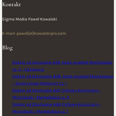
Kontakt
Sigma Media Paweł Kowalski
E-mail: pawel[at]kowalskipro.com
Blog
Doktor od startupów #49: SaaS-enabled Marketplace
cz. 2 – Egzekucja
Doktor od Startupów #48: SaaS-enabled Marketplace
– Święty Graal Platform? cz. 1
Doktor od Startupów #47: Cyfrowy Kominiarz –
MicroSaaS i Marketplace cz. 2
Doktor od Startupów #46: Cyfrowy Kominiarz –
MicroSaaS i Marketplace cz. 1