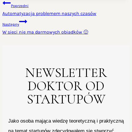
NAWIGACJA
Poprzedni
WPISU
Automatyzacja problemem naszych czasów
Następny
W sieci nie ma darmowych obiadków 🙂
NEWSLETTER
DOKTOR OD
STARTUPÓW
Jako osoba mająca wiedzę teoretyczną i praktyczną
na temat startupów zdecydowałem się stworzyć