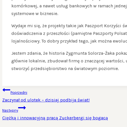
komórkowej, a nawet usług bankowych w ramach jednej g
systemowe w biznesie.
Wydaje mi się, że projekty takie jak Paszport Korzyści 
doświadczenia z przeszłości (pamiętne Paszporty Polsat
lojalnościowy. To dobry przykład tego, jak można ewolu
Jestem zdania, że historia Zygmunta Solorza-Żaka pokaz
głównie lokalnie, zbudował firmę o znaczącej wartości
stworzyć przedsiębiorstwo na światowym poziomie.
NAWIGACJA
Poprzedni
WPISU
Zaczynał od ulotek – dzisiaj podbija świat!
Następny
Ciężką i innowacyjną pracą Zuckerbergi się bogacą