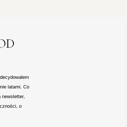
OD
 zdecydowałem
nie latami. Co
 newsletter,
czności, o