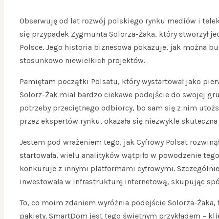
Obserwuję od lat rozwój polskiego rynku mediów i tele
się przypadek Zygmunta Solorza-Żaka, który stworzył je
Polsce. Jego historia biznesowa pokazuje, jak można b
stosunkowo niewielkich projektów.
Pamiętam początki Polsatu, który wystartował jako pier
Solorz-Żak miał bardzo ciekawe podejście do swojej gru
potrzeby przeciętnego odbiorcy, bo sam się z nim utoż
przez ekspertów rynku, okazała się niezwykle skuteczna 
Jestem pod wrażeniem tego, jak Cyfrowy Polsat rozwiną
startowała, wielu analityków wątpiło w powodzenie tego p
konkuruje z innymi platformami cyfrowymi. Szczególnie
inwestowała w infrastrukturę internetową, skupując spó
To, co moim zdaniem wyróżnia podejście Solorza-Żaka, 
pakiety. SmartDom jest tego świetnym przykładem – klien