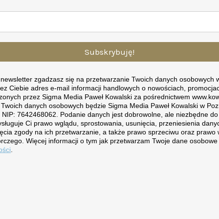
Subskrybuję!
a newsletter zgadzasz się na przetwarzanie Twoich danych osobowych w
ez Ciebie adres e-mail informacji handlowych o nowościach, promocjac
zonych przez Sigma Media Paweł Kowalski za pośrednictwem www.kow
 Twoich danych osobowych będzie Sigma Media Paweł Kowalski w Pozn
, NIP: 7642468062. Podanie danych jest dobrowolne, ale niezbędne d
ysługuje Ci prawo wglądu, sprostowania, usunięcia, przeniesienia da
ęcia zgody na ich przetwarzanie, a także prawo sprzeciwu oraz prawo 
rczego. Więcej informacji o tym jak przetwarzam Twoje dane osobowe 
ości
.