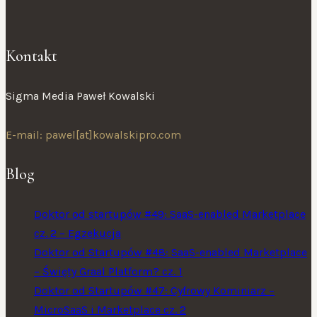
Kontakt
Sigma Media Paweł Kowalski
E-mail: pawel[at]kowalskipro.com
Blog
Doktor od startupów #49: SaaS-enabled Marketplace
cz. 2 – Egzekucja
Doktor od Startupów #48: SaaS-enabled Marketplace
– Święty Graal Platform? cz. 1
Doktor od Startupów #47: Cyfrowy Kominiarz –
MicroSaaS i Marketplace cz. 2