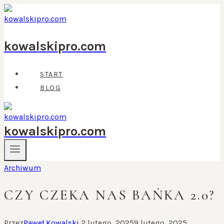
Przejdź
do
treści
kowalskipro.com
START
BLOG
kowalskipro.com
Archiwum
CZY CZEKA NAS BAŃKA 2.0?
Przez
Paweł Kowalski
2 lutego, 2025
9 lutego, 2025