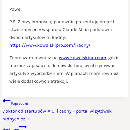
Paweł
P.S. Z przyjemnością ponownie prezentuję projekt
stworzony przy wsparciu Claude AI na podstawie
dwóch artykułów o iRadny:
https://www.kowalskipro.com/iradny/
Zapraszam również na
www.kowalskipro.com
, gdzie
możesz zapisać się do newslettera, by otrzymywać
artykuły z wyprzedzeniem. W planach mam również
wiele dodatkowych atrakcji.
NAWIGACJA
Poprzedni
WPISU
Doktor od startupów #10: iRadny – portal wizytówek
radnych cz. 1
Następny