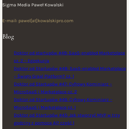
Sigma Media Paweł Kowalski
E-mail: pawel[at]kowalskipro.com
Blog
Doktor od startupów #49: SaaS-enabled Marketplace
cz. 2 – Egzekucja
Doktor od Startupów #48: SaaS-enabled Marketplace
– Święty Graal Platform? cz. 1
Doktor od Startupów #47: Cyfrowy Kominiarz –
MicroSaaS i Marketplace cz. 2
Doktor od Startupów #46: Cyfrowy Kominiarz –
MicroSaaS i Marketplace cz. 1
Doktor od Startupów #45: Jak stworzyć MVP w trzy
godziny z pomocą AI? część 1