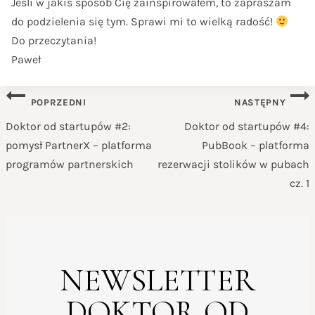
Jeśli w jakiś sposób Cię zainspirowałem, to zapraszam
do podzielenia się tym. Sprawi mi to wielką radość!
Do przeczytania!
Paweł
NAWIGACJA
POPRZEDNI
NASTĘPNY
WPISU
Doktor od startupów #2:
Doktor od startupów #4:
pomysł PartnerX – platforma
PubBook – platforma
programów partnerskich
rezerwacji stolików w pubach
cz. 1
NEWSLETTER
DOKTOR OD