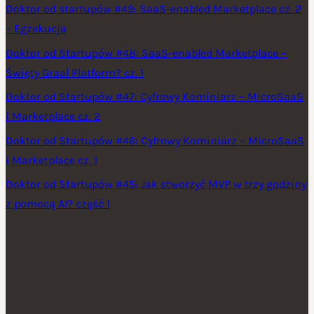
Doktor od startupów #49: SaaS-enabled Marketplace cz. 2
– Egzekucja
Doktor od Startupów #48: SaaS-enabled Marketplace –
Święty Graal Platform? cz. 1
Doktor od Startupów #47: Cyfrowy Kominiarz – MicroSaaS
i Marketplace cz. 2
Doktor od Startupów #46: Cyfrowy Kominiarz – MicroSaaS
i Marketplace cz. 1
Doktor od Startupów #45: Jak stworzyć MVP w trzy godziny
z pomocą AI? część 1