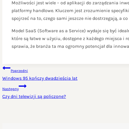
Możliwości jest wiele – od aplikacji do zarządzania i
platformy handlowe. Kluczem jest zrozumienie specyfiki 
spojrzeć na to, czego sami jeszcze nie dostrzegają, a 
Model SaaS (Software as a Service) wydaje się być idealn
które są łatwe w użyciu, dostępne z każdego miejsca i 
sprawia, że branża ta ma ogromny potencjał dla innowa
NAWIGACJA
Poprzedni
WPISU
Windows 95 kończy dwadzieścia lat
Następny
Czy dni telewizji są policzone?