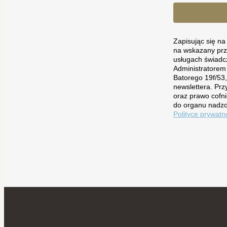
Zapisując się n
na wskazany prz
usługach świadc
Administratorem
Batorego 19f/53
newslettera. Prz
oraz prawo cofni
do organu nadzo
Polityce prywatn