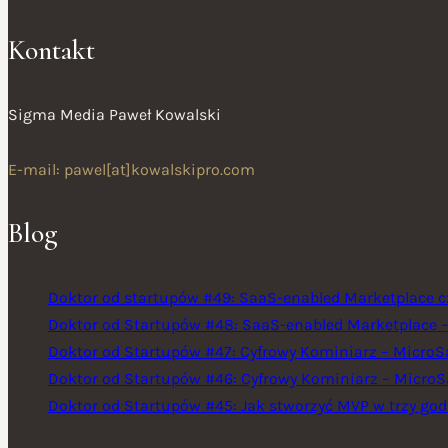
Kontakt
Sigma Media Paweł Kowalski
E-mail: pawel[at]kowalskipro.com
Blog
Doktor od startupów #49: SaaS-enabled Marketplace cz
Doktor od Startupów #48: SaaS-enabled Marketplace – Ś
Doktor od Startupów #47: Cyfrowy Kominiarz – MicroSa
Doktor od Startupów #46: Cyfrowy Kominiarz – MicroSa
Doktor od Startupów #45: Jak stworzyć MVP w trzy god