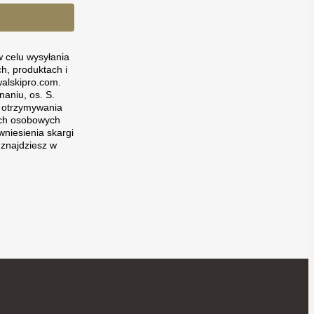
 celu wysyłania
h, produktach i
alskipro.com.
aniu, os. S.
o otrzymywania
nych osobowych
wniesienia skargi
znajdziesz w