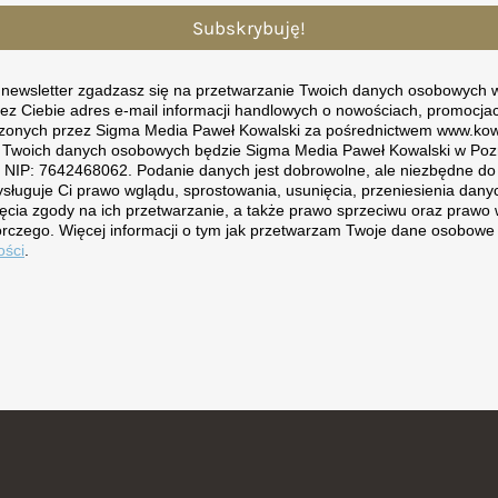
Subskrybuję!
a newsletter zgadzasz się na przetwarzanie Twoich danych osobowych w
ez Ciebie adres e-mail informacji handlowych o nowościach, promocjac
zonych przez Sigma Media Paweł Kowalski za pośrednictwem www.kow
 Twoich danych osobowych będzie Sigma Media Paweł Kowalski w Pozn
, NIP: 7642468062. Podanie danych jest dobrowolne, ale niezbędne d
ysługuje Ci prawo wglądu, sprostowania, usunięcia, przeniesienia da
ęcia zgody na ich przetwarzanie, a także prawo sprzeciwu oraz prawo 
rczego. Więcej informacji o tym jak przetwarzam Twoje dane osobowe 
ości
.