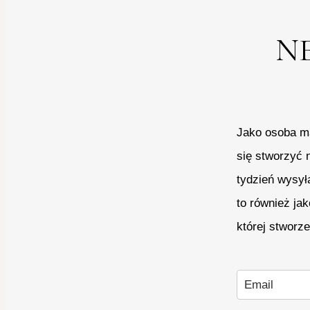
N
Jako osoba ma
się stworzyć 
tydzień wysył
to również ja
której stworz