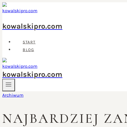
Przejdź
do
treści
kowalskipro.com
START
BLOG
kowalskipro.com
Archiwum
NAJBARDZIEJ Z