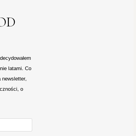
OD
 zdecydowałem
nie latami. Co
 newsletter,
czności, o