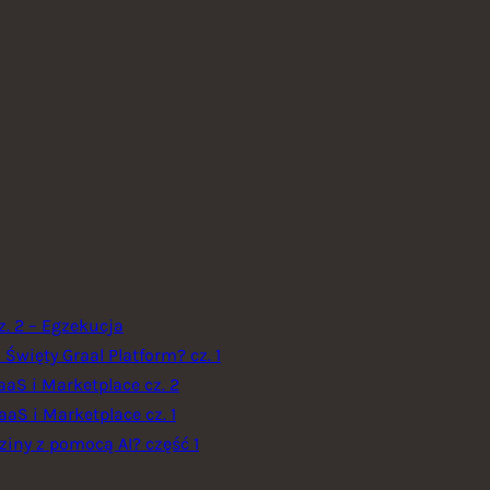
. 2 – Egzekucja
więty Graal Platform? cz. 1
aS i Marketplace cz. 2
aS i Marketplace cz. 1
ziny z pomocą AI? część 1