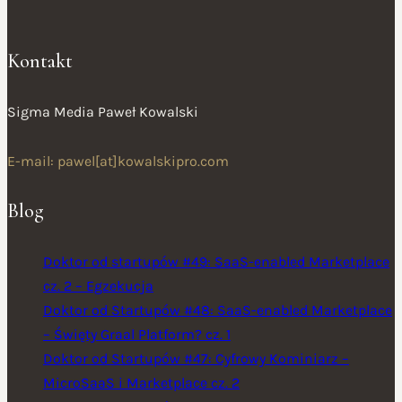
Kontakt
Sigma Media Paweł Kowalski
E-mail: pawel[at]kowalskipro.com
Blog
Doktor od startupów #49: SaaS-enabled Marketplace
cz. 2 – Egzekucja
Doktor od Startupów #48: SaaS-enabled Marketplace
– Święty Graal Platform? cz. 1
Doktor od Startupów #47: Cyfrowy Kominiarz –
MicroSaaS i Marketplace cz. 2