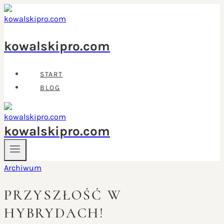
Przejdź
do
treści
kowalskipro.com
START
BLOG
kowalskipro.com
Archiwum
PRZYSZŁOŚĆ W
HYBRYDACH!