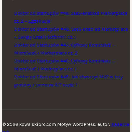
Doktor od startupów #49: SaaS-enabled Marketplace
cz. 2 – Egzekucja
Doktor od Startupów #48: SaaS-enabled Marketplace
– Święty Graal Platform? cz. 1
Doktor od Startupów #47: Cyfrowy Kominiarz –
MicroSaaS i Marketplace cz. 2
Doktor od Startupów #46: Cyfrowy Kominiarz –
MicroSaaS i Marketplace cz. 1
Doktor od Startupów #45: Jak stworzyć MVP w trzy
godziny z pomocą AI? część 1
© 2026 kowalskipro.com Motyw WordPress, autor:
Kadence