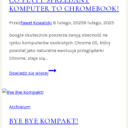
CO PIĄTY SPRZEDANY
KOMPUTER TO CHROMEBOOK!
Przez
Paweł Kowalski
8 lutego, 2025
9 lutego, 2025
Google skutecznie poszerza swoją obecność na
rynku komputerów osobistych. Chrome OS, który
powstał jako naturalna ewolucja przeglądarki
Chrome, staje się…
Co
Dowiedz się więcej
piąty
sprzedany
komputer
to
Archiwum
Chromebook!
BYE BYE KOMPAKT!