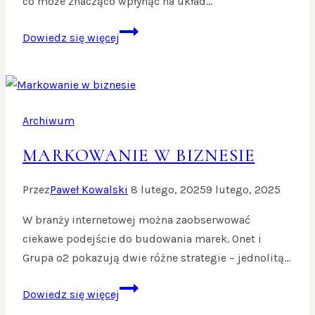
co może znacząco wpłynąć na układ…
Czy
Dowiedz się więcej
Nokia
wróci
do
gry?
Archiwum
MARKOWANIE W BIZNESIE
Przez
Paweł Kowalski
8 lutego, 2025
9 lutego, 2025
W branży internetowej można zaobserwować
ciekawe podejście do budowania marek. Onet i
Grupa o2 pokazują dwie różne strategie – jednolitą…
Markowanie
Dowiedz się więcej
w