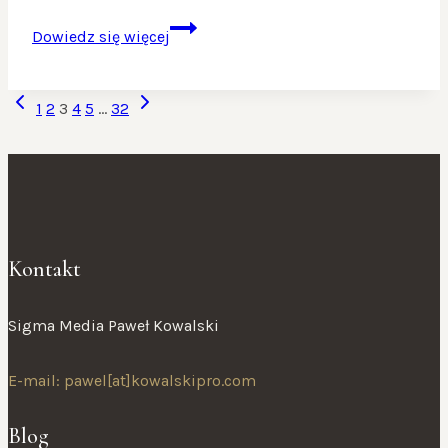
Przyszłość
Dowiedz się więcej
w
hybrydach!
NAWIGACJA
Poprzednia
Następna
1
2
3
4
5
…
32
STRONY
strona
strona
Kontakt
Sigma Media Paweł Kowalski
E-mail: pawel[at]kowalskipro.com
Blog