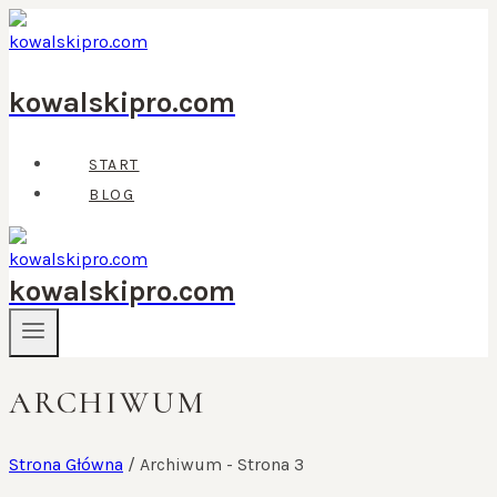
Przejdź
do
treści
kowalskipro.com
START
BLOG
kowalskipro.com
ARCHIWUM
Strona Główna
/
Archiwum
- Strona 3